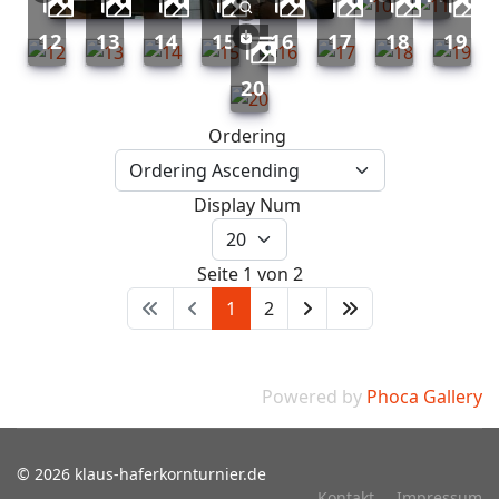
12
13
14
15
16
17
18
19
20
Ordering
Display Num
Seite 1 von 2
1
2
Powered by
Phoca Gallery
© 2026 klaus-haferkornturnier.de
Kontakt
Impressum