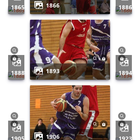
1866
1865
1886
1893
1888
1894
1906
1905
1923