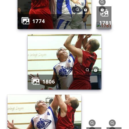
1774
1781
1806